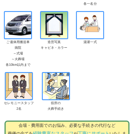
各一名分
ご遺体用搬送車
造営写真
湯灌一式
病院
キャビネ・カラー
～式場
～火葬場
各10km以内まで
セレモニースタッフ
役所の
2名
火葬手続き
会場・費用面でのお悩み、必要な手続きの代行など
経験豊富なスタッフ
丁寧にサポート
葬儀の全てを
が
いたしま