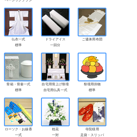
仏衣一式
ドライアイス
ご遺体用布団
標準
一回分
骨箱・骨壷一式
自宅用骨上げ祭壇
祭壇用供物
標準
自宅用仏具一式
標準
ローソク・お線香
枕花
寺院様用
一式
一対
足袋・スリッパ