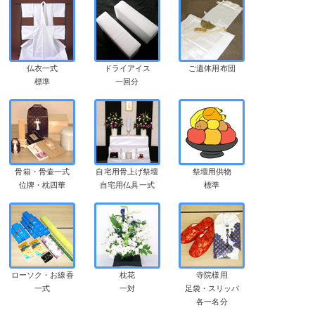
仏衣一式
ドライアイス
ご遺体用布団
標準
一回分
骨箱・骨壷一式
自宅用骨上げ祭壇
祭壇用供物
位牌・枕四華
自宅用仏具一式
標準
ローソク・お線香
枕花
寺院様用
一式
一対
足袋・スリッパ
各一名分