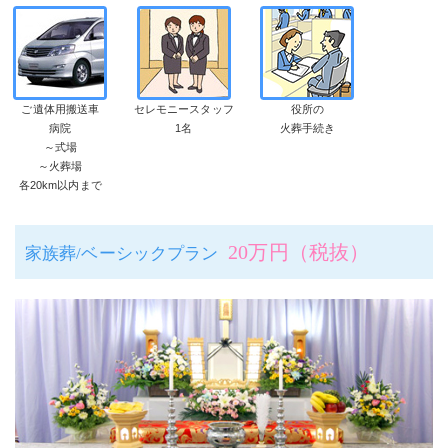
ご遺体用搬送車
セレモニースタッフ
役所の
病院
1名
火葬手続き
～式場
～火葬場
各20km以内まで
20万円（税抜）
家族葬/ベーシックプラン