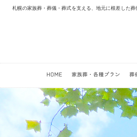
札幌の家族葬・葬儀・葬式を支える、地元に根差した葬
家族葬
直葬
無宗教葬
生活保護葬
1日葬