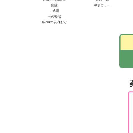
病院
半切カラー
～式場
～火葬場
各20km以内まで