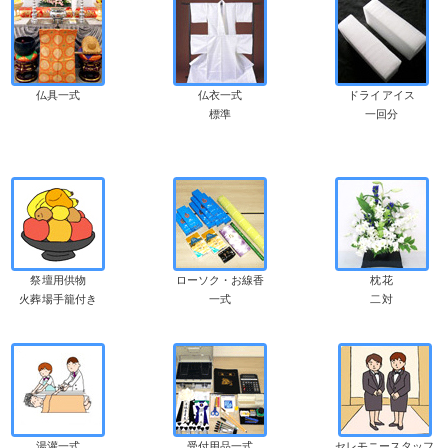
仏具一式
仏衣一式
ドライアイス
標準
一回分
祭壇用供物
ローソク・お線香
枕花
火葬場手籠付き
一式
二対
湯灌一式
受付用品一式
セレモニースタッフ