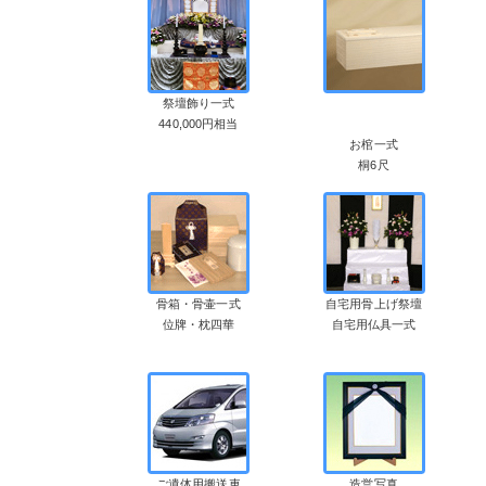
祭壇飾り一式
440,000円相当
お棺一式
桐6尺
骨箱・骨壷一式
自宅用骨上げ祭壇
位牌・枕四華
自宅用仏具一式
ご遺体用搬送車
造営写真