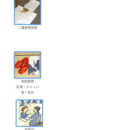
ご遺体用布団
寺院様用
足袋・スリッパ
各一名分
役所の