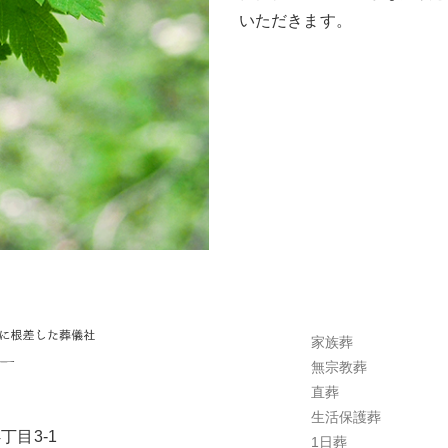
いただきます。
家族葬
無宗教葬
直葬
生活保護葬
丁目3-1
1日葬