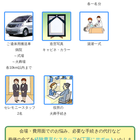
各一名分
ご遺体用搬送車
造営写真
湯灌一式
病院
キャビネ・カラー
～式場
～火葬場
各10km以内まで
セレモニースタッフ
役所の
2名
火葬手続き
会場・費用面でのお悩み、必要な手続きの代行など
経験豊富なスタッフ
丁寧にサポート
葬儀の全てを
が
いたしま