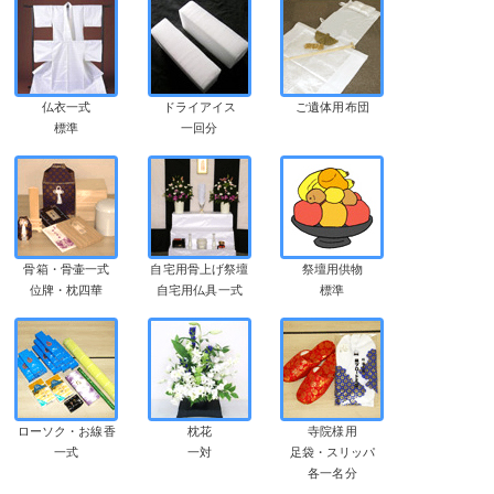
仏衣一式
ドライアイス
ご遺体用布団
標準
一回分
骨箱・骨壷一式
自宅用骨上げ祭壇
祭壇用供物
位牌・枕四華
自宅用仏具一式
標準
ローソク・お線香
枕花
寺院様用
一式
一対
足袋・スリッパ
各一名分