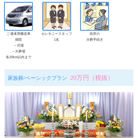
ご遺体用搬送車
セレモニースタッフ
役所の
病院
1名
火葬手続き
～式場
～火葬場
各20km以内まで
20万円（税抜）
家族葬/ベーシックプラン