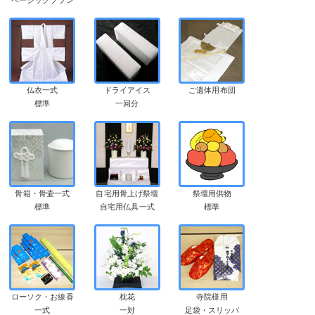
仏衣一式
ドライアイス
ご遺体用布団
標準
一回分
骨箱・骨壷一式
自宅用骨上げ祭壇
祭壇用供物
標準
自宅用仏具一式
標準
ローソク・お線香
枕花
寺院様用
一式
一対
足袋・スリッパ