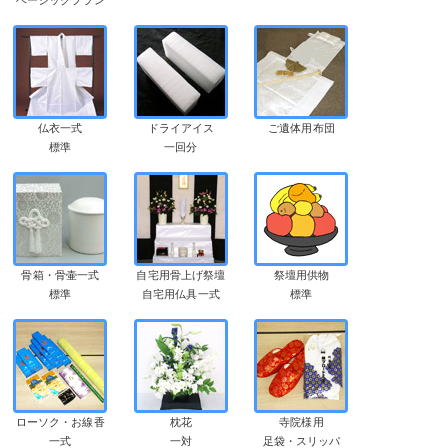
仏衣一式
ドライアイス
ご遺体用布団
標準
一回分
骨箱・骨壷一式
自宅用骨上げ祭壇
祭壇用供物
標準
自宅用仏具一式
標準
ローソク・お線香
枕花
寺院様用
一式
一対
足袋・スリッパ