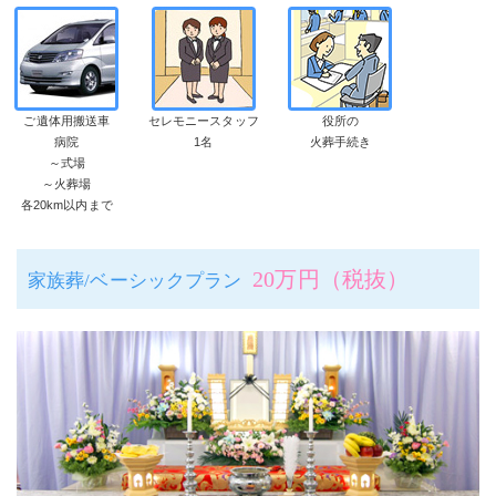
ご遺体用搬送車
セレモニースタッフ
役所の
病院
1名
火葬手続き
～式場
～火葬場
各20km以内まで
20万円（税抜）
家族葬/ベーシックプラン