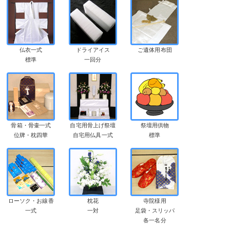
仏衣一式
ドライアイス
ご遺体用布団
標準
一回分
骨箱・骨壷一式
自宅用骨上げ祭壇
祭壇用供物
位牌・枕四華
自宅用仏具一式
標準
ローソク・お線香
枕花
寺院様用
一式
一対
足袋・スリッパ
各一名分