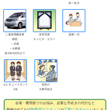
各一名分
ご遺体用搬送車
造営写真
湯灌一式
病院
キャビネ・カラー
～式場
～火葬場
各10km以内まで
セレモニースタッフ
役所の
2名
火葬手続き
会場・費用面でのお悩み、必要な手続きの代行など
経験豊富なスタッフ
丁寧にサポート
葬儀の全てを
が
いたしま