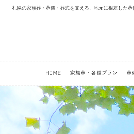
札幌の家族葬・葬儀・葬式を支える、地元に根差した葬
家族葬
直葬
無宗教葬
生活保護葬
1日葬