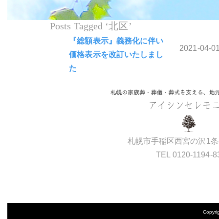
プラン30
Posts Tagged ‘北区’
プラン40
『総額表示』義務化に伴い
プラン60
2021-04-0
価格表示を改訂いたしまし
た
札幌市手稲区西宮の沢1条4
TEL 0120-1194-8
Copyr