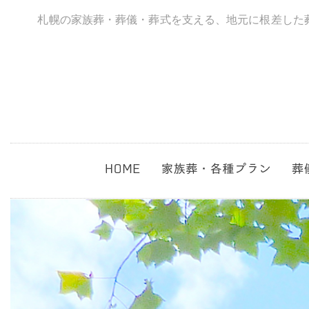
札幌の家族葬・葬儀・葬式を支える、地元に根差した
家族葬
直葬
無宗教葬
生活保護葬
1日葬