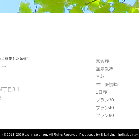
1
家族葬
無宗教葬
直葬
生活保護葬
丁目3-1
1日葬
3
プラン30
プラン40
プラン60
ight© 2013–2026
aishin-ceremony
All Rights Reserved. Produceds by
B-faith.lnc
-
hokkaido navi